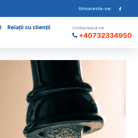
Urmareste-ne:
i
Relații cu clienții
Contacteaza-ne
+40732334950