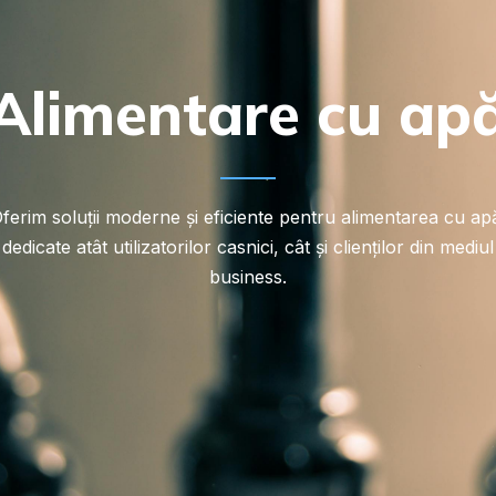
Alimentare cu ap
ferim soluții moderne și eficiente pentru alimentarea cu ap
dedicate atât utilizatorilor casnici, cât și clienților din mediul
business.