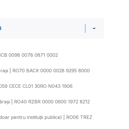
I
RNCB 0098 0078 0871 0002
ași | RO70 BACX 0000 0028 9295 8000
RO59 CECE CL01 30RO N043 1906
rași | RO40 RZBR 0000 0600 1972 8212
ar pentru instituții publice) | RO06 TREZ