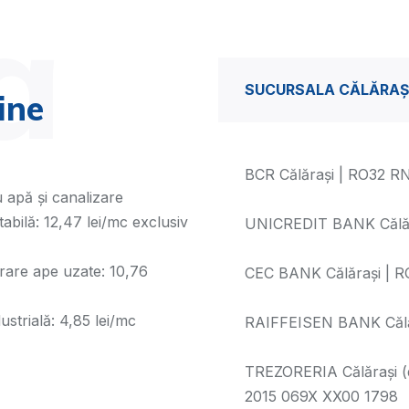
a
SUCURSALA CĂLĂRAȘ
ine
BCR Călărași | RO32 
 apă și canalizare
tabilă: 12,47 lei/mc exclusiv
UNICREDIT BANK Călăr
urare ape uzate: 10,76
CEC BANK Călărași | 
ustrială: 4,85 lei/mc
RAIFFEISEN BANK Călă
TREZORERIA Călărași (do
2015 069X XX00 1798