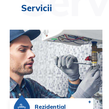
Servi
Servicii
+
Rezidential